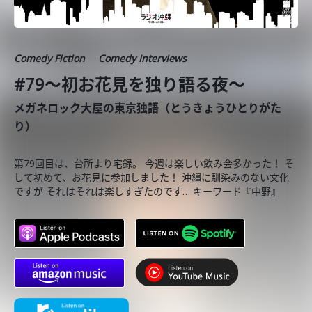
Comedy Fiction
Comedy Interviews
#79〜初お花見を独り語る夜〜
メガネロック大屋の東京独語（とうきょうひとりがた
り）
第79回目は、台所より宅録。 今週は楽しい飲み会多かった！ そ
して初めて、お花見に参加しました！ 沖縄に馴染みのない文化
ですが それはそれは楽しすぎたのです… キーワード『中野』