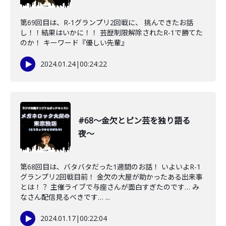
第69回目は、R-1グランプリ2回戦に、 挑んできたお話
し！！結果はいかに！！ 芸歴制限解除されたR-1で勝てた
のか！ キーワード『優しい先輩』
2024.01.24
|
00:24:22
#68〜金欠とピン芸を独り語る
夜〜
第68回目は、バタバタだった1週間のお話！ いよいよR-1
グランプリ2回戦目前！ 金欠の大屋が助かったある出来事
とは！？ 主催ライブで与座さんが面白すぎたのです… み
なさん配信見るべきです… ...
2024.01.17
|
00:22:04