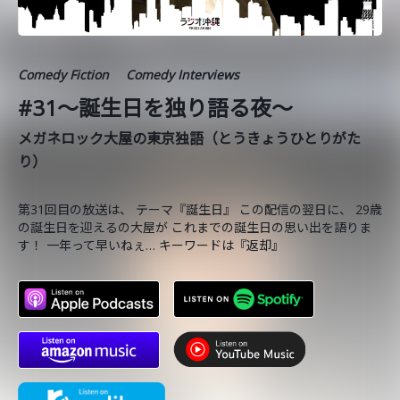
Comedy Fiction
Comedy Interviews
#31〜誕生日を独り語る夜〜
メガネロック大屋の東京独語（とうきょうひとりがた
り）
第31回目の放送は、 テーマ『誕生日』 この配信の翌日に、 29歳
の誕生日を迎えるの大屋が これまでの誕生日の思い出を語りま
す！ 一年って早いねぇ… キーワードは『返却』