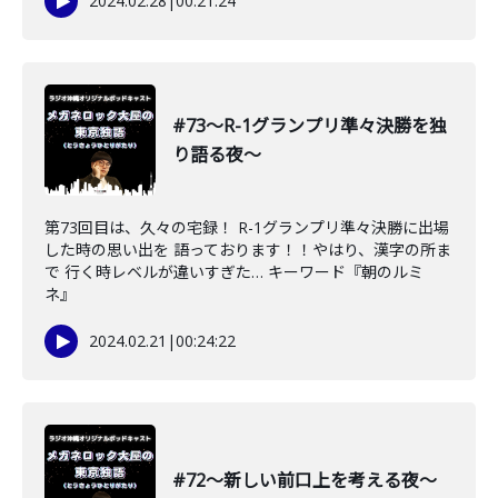
2024.02.28
|
00:21:24
#73〜R-1グランプリ準々決勝を独
り語る夜〜
第73回目は、久々の宅録！ R-1グランプリ準々決勝に出場
した時の思い出を 語っております！！やはり、漢字の所ま
で 行く時レベルが違いすぎた… キーワード『朝のルミ
ネ』
2024.02.21
|
00:24:22
#72〜新しい前口上を考える夜〜