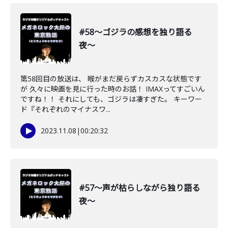
#58〜ゴジラの感想を独り語る
夜〜
第58回目の放送は、 喉がまだ戻らずカスカスな状態です
が 久々に映画を見に行った時のお話！ IMAXってすごいん
ですね！！ それにしても、ゴジラは凄すぎた。 キーワー
ド『それぞれのマイナスワ...
2023.11.08
|
00:20:32
#57〜声が枯らしながら独り語る
夜〜