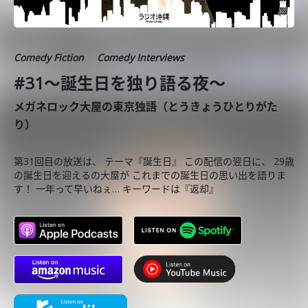
Comedy Fiction
Comedy Interviews
#31〜誕生日を独り語る夜〜
メガネロック大屋の東京独語（とうきょうひとりがた
り）
第31回目の放送は、 テーマ『誕生日』 この配信の翌日に、 29歳
の誕生日を迎えるの大屋が これまでの誕生日の思い出を語りま
す！ 一年って早いねぇ… キーワードは『返却』